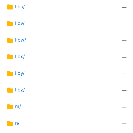
libu/
—
libv/
—
libw/
—
libx/
—
liby/
—
libz/
—
m/
—
n/
—