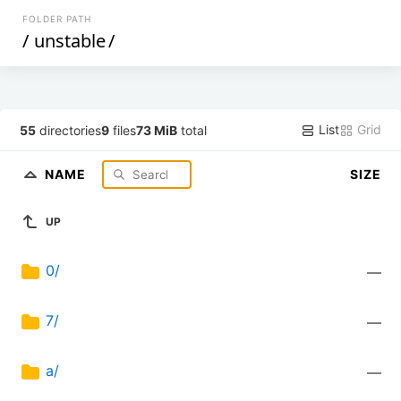
FOLDER PATH
/
unstable
/
List
Grid
55
directories
9
files
73 MiB
total
NAME
SIZE
UP
0/
—
7/
—
a/
—