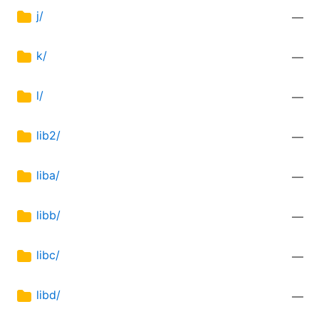
j/
—
k/
—
l/
—
lib2/
—
liba/
—
libb/
—
libc/
—
libd/
—