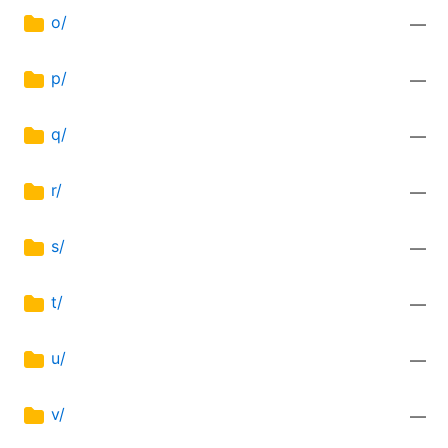
o/
—
p/
—
q/
—
r/
—
s/
—
t/
—
u/
—
v/
—