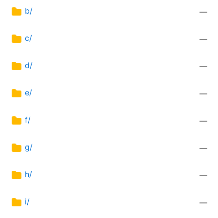
b/
—
c/
—
d/
—
e/
—
f/
—
g/
—
h/
—
i/
—