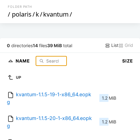
FOLDER PATH
/
polaris
/
k
/
kvantum
/
List
Grid
0
directories
14
files
39 MiB
total
NAME
SIZE
UP
kvantum-1.1.5-19-1-x86_64.eopk
1.2 MiB
g
kvantum-1.1.5-20-1-x86_64.eopk
1.2 MiB
g