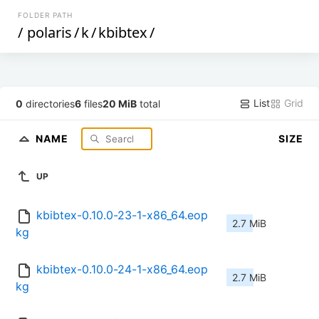
FOLDER PATH
/
polaris
/
k
/
kbibtex
/
List
Grid
0
directories
6
files
20 MiB
total
NAME
SIZE
UP
kbibtex-0.10.0-23-1-x86_64.eop
2.7 MiB
kg
kbibtex-0.10.0-24-1-x86_64.eop
2.7 MiB
kg